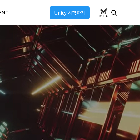
ENT
Unity 시작하기
ul 2026
ul 2025
ul: Industry 2025
ul: Game