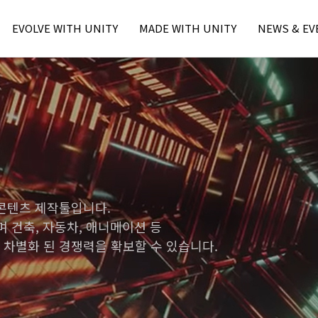
본문내용 바로가기
주메뉴 바로가기
EVOLVE WITH UNITY
MADE WITH UNITY
NEWS & EV
Unity Learn
MWU Case
Press
Unity Blog
Unity Award
Unity Event
Unity Resource
- Unite Seo
- Unite Seo
- U Day Seo
- U Day Seo
 콘텐츠 제작툴입니다.
 건축, 자동차, 애니메이션 등
 차별화 된 경쟁력을 확보할 수 있습니다.