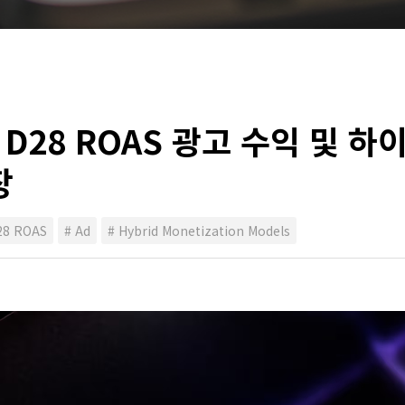
or, D28 ROAS 광고 수익 및
장
28 ROAS
# Ad
# Hybrid Monetization Models