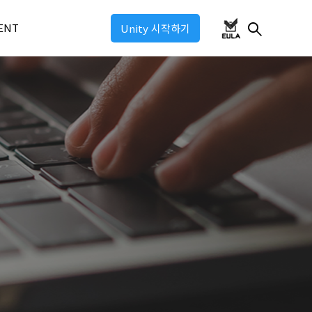
ENT
Unity 시작하기
ul 2026
ul 2025
ul: Industry 2025
ul: Game