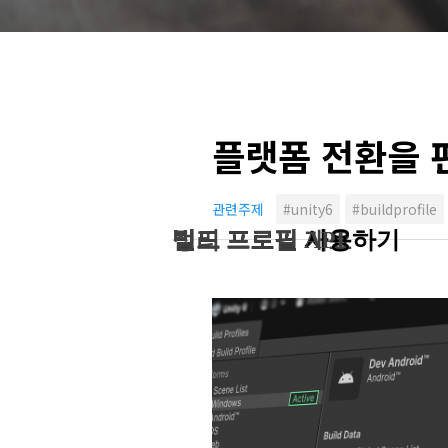
플랫폼 전환을 편
관련주제
#unity6
#buildprofile
빌드 프로필 개요
빌드 프로필 사용하기
빌드 프로필 API
정리