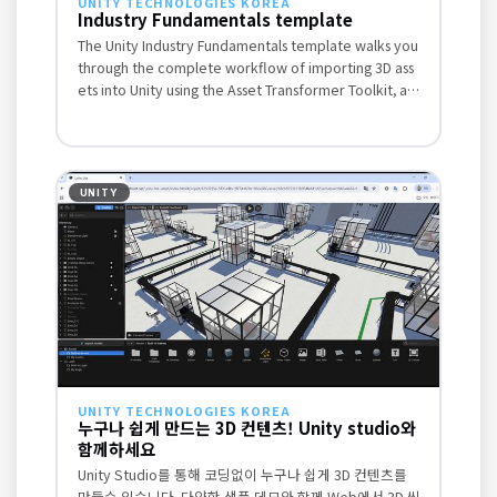
UNITY TECHNOLOGIES KOREA
Industry Fundamentals template
The Unity Industry Fundamentals template walks you
through the complete workflow of importing 3D ass
ets into Unity using the Asset Transformer Toolkit, an
d setting them up in an interactive scene using key f
eatures in the Unity Editor.
UNITY
UNITY TECHNOLOGIES KOREA
누구나 쉽게 만드는 3D 컨텐츠! Unity studio와
함께하세요
Unity Studio를 통해 코딩없이 누구나 쉽게 3D 컨텐츠를
만들수 있습니다. 다양한 샘플 데모와 함께 Web에서 3D 씬