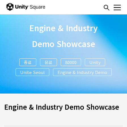
본문내용 바로가기
주메뉴 바로가기
Engine & Industry
Demo Showcase
종료
유료
80000
Unity
Unite Seoul
Engine & Industry Demo
Engine & Industry Demo Showcase