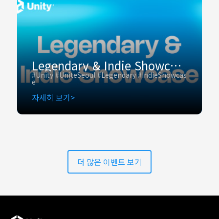
Legendary & Indie Showcase
#Unity #UniteSeoul #Legendary #IndieShowcas
e
자세히 보기
더 많은 이벤트 보기